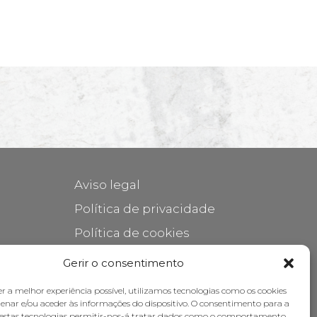
Aviso legal
Política de privacidade
Política de cookies
Cuidar do seu móvel
Gerir o consentimento
Subsídios
er a melhor experiência possível, utilizamos tecnologias como os cookies
nar e/ou aceder às informações do dispositivo. O consentimento para a
destas tecnologias permitir-nos-á tratar dados como o comportamento