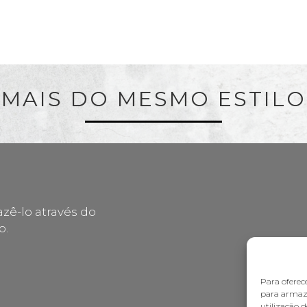
MAIS DO MESMO ESTILO
zê-lo através do
o.
Para oferec
para armaze
utilização 