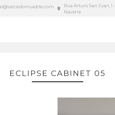
Rua Arturo San Juan, 1 -
al@salcedomueble.com
Navarra
rato
Configurador
Social
Notícias
Instruçõe
ECLIPSE CABINET 05