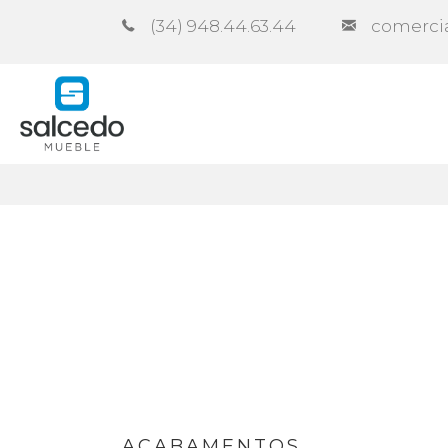
(34) 948.44.63.44
comerci
Empresa
Catálogos
Cont
ACABAMENTOS