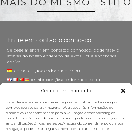
MAIS DO MESMO ESTILO
Entre em contacto connosco
Se desejar entrar em contacto connosco, pode fazê-lo
através do nosso endereço de e-mail, que encontrará
abaixo.
comercial@salcedomueble.com
distribucion@salcedomueble.com
Gerir o consentimento
Rua Arturo San Juan, 1 - Viana, Navarra (31230)
Instagram
Para oferecer a melhor experiência possível, utilizamos tecnologias
como os cookies para armazenar e/ou aceder às informações do
Aviso legal
dispositivo. O consentimento para a utilização destas tecnologias
permitir-nos-á tratar dados como o comportamento de navegação ou
Política de privacidade
as identificações únicas neste site. A recusa do consentimento ou a sua
Política de cookies
revogação pode afetar negativamente certas características e