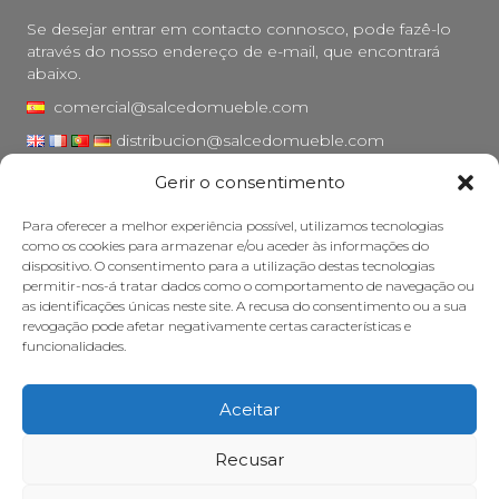
Se desejar entrar em contacto connosco, pode fazê-lo
através do nosso endereço de e-mail, que encontrará
abaixo.
comercial@salcedomueble.com
distribucion@salcedomueble.com
Gerir o consentimento
Rua Arturo San Juan, 1 - Viana, Navarra (31230)
Instagram
Para oferecer a melhor experiência possível, utilizamos tecnologias
como os cookies para armazenar e/ou aceder às informações do
Aviso legal
dispositivo. O consentimento para a utilização destas tecnologias
permitir-nos-á tratar dados como o comportamento de navegação ou
Política de privacidade
as identificações únicas neste site. A recusa do consentimento ou a sua
Política de cookies
revogação pode afetar negativamente certas características e
funcionalidades.
Cuidar do seu móvel
Subsídios
Aceitar
© 2026 - Salcedo Mueble. Todos os direitos reservados.
Recusar