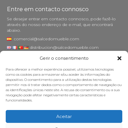
Entre em contacto connosco
Se desejar entrar em contacto connosco, pode fazê-lo
através do nosso endereço de e-mail, que encontrará
abaixo.
comercial@salcedomueble.com
distribucion@salcedomueble.com
Gerir o consentimento
Rua Arturo San Juan, 1 - Viana, Navarra (31230)
Instagram
Para oferecer a melhor experiência possível, utilizamos tecnologias
como os cookies para armazenar e/ou aceder às informações do
Aviso legal
dispositivo. O consentimento para a utilização destas tecnologias
permitir-nos-á tratar dados como o comportamento de navegação ou
Política de privacidade
as identificações únicas neste site. A recusa do consentimento ou a sua
Política de cookies
revogação pode afetar negativamente certas características e
funcionalidades.
Cuidar do seu móvel
Subsídios
Aceitar
© 2026 - Salcedo Mueble. Todos os direitos reservados.