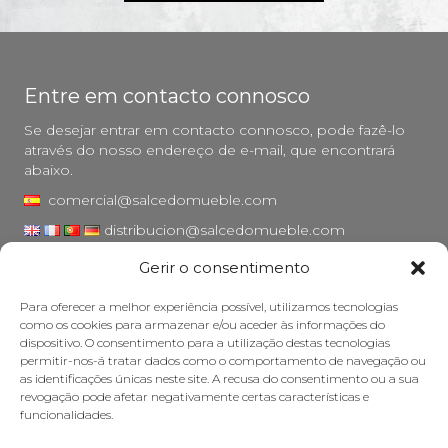
Entre em contacto connosco
Se desejar entrar em contacto connosco, pode fazê-lo
através do nosso endereço de e-mail, que encontrará
abaixo.
comercial@salcedomueble.com
distribucion@salcedomueble.com
Gerir o consentimento
Rua Arturo San Juan, 1 - Viana, Navarra (31230)
Instagram
Para oferecer a melhor experiência possível, utilizamos tecnologias
como os cookies para armazenar e/ou aceder às informações do
Aviso legal
dispositivo. O consentimento para a utilização destas tecnologias
permitir-nos-á tratar dados como o comportamento de navegação ou
Política de privacidade
as identificações únicas neste site. A recusa do consentimento ou a sua
Política de cookies
revogação pode afetar negativamente certas características e
funcionalidades.
Cuidar do seu móvel