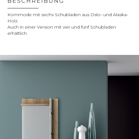
BESCHREIBUNG
Kommode mit sechs Schubladen aus Oslo- und Alaska-
Holz.
Auch in einer Version mit vier und fünf Schubladen
erhältlich.