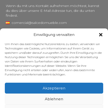
Wenn du mit uns Kontakt aufnehmen möchtest, kannst
du dies über unsere E-Mail-Adresse tun, die du unten
findest.
comercial@salcedomueble.com
distribucion@salcedomueble.com
Einwilligung verwalten
C/ Arturo San Juan, 1 – Viana, Navarra (31230)
Um Ihnen das bestmögliche Nutzererlebnis zu bieten, verwenden wir
Instagram
Technologien wie Cookies, um Informationen auf Ihrem Gerät zu
speichern und/oder darauf zuzugreifen. Durch Ihre Einwilligung in die
Rechtlicher Hinweis
Nutzung dieser Technologien ermöglichen Sie uns die Verarbeitung
von Daten wie Ihrem Surfverhalten oder eindeutigen
Datenschutzerklärung
Identifikationskennungen auf dieser Website. Wenn Sie Ihre
Cookie-Richtlinie
Einwilligung nicht erteilen oder widerrufen, kann dies bestimmte
Funktionen und Merkmale beeinträchtigen.
Pflege Ihrer Möbel
Zuschüsse
Akzeptieren
© 2026 – Salcedo Mueble. Alle Rechte vorbehalten.
Ablehnen