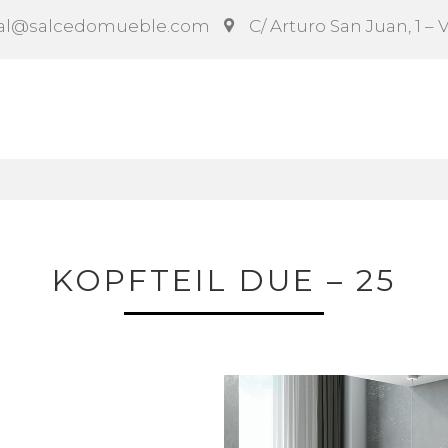
al@salcedomueble.com
C/ Arturo San Juan, 1 – 
rag
Konfigurator
Soziales
Nachrichten
Anle
KOPFTEIL DUE – 25