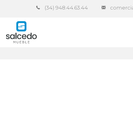
(34) 948.44.63.44
comerci
Unternehmen
Kataloge
Vert