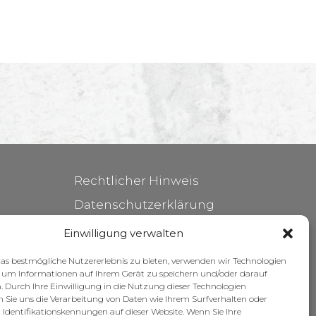
Rechtlicher Hinweis
Datenschutzerklärung
Cookie-Richtlinie
Einwilligung verwalten
Pflege Ihrer Möbel
s bestmögliche Nutzererlebnis zu bieten, verwenden wir Technologien
, um Informationen auf Ihrem Gerät zu speichern und/oder darauf
Zuschüsse
. Durch Ihre Einwilligung in die Nutzung dieser Technologien
 Sie uns die Verarbeitung von Daten wie Ihrem Surfverhalten oder
 Identifikationskennungen auf dieser Website. Wenn Sie Ihre