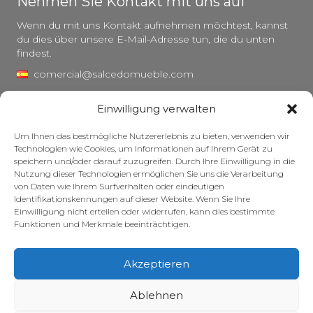
Nehmen Sie Kontakt mit uns auf
Wenn du mit uns Kontakt aufnehmen möchtest, kannst
du dies über unsere E-Mail-Adresse tun, die du unten
findest.
comercial@salcedomueble.com
distribucion@salcedomueble.com
Einwilligung verwalten
C/ Arturo San Juan, 1 – Viana, Navarra (31230)
Um Ihnen das bestmögliche Nutzererlebnis zu bieten, verwenden wir
Instagram
Technologien wie Cookies, um Informationen auf Ihrem Gerät zu
speichern und/oder darauf zuzugreifen. Durch Ihre Einwilligung in die
Rechtlicher Hinweis
Nutzung dieser Technologien ermöglichen Sie uns die Verarbeitung
von Daten wie Ihrem Surfverhalten oder eindeutigen
Datenschutzerklärung
Identifikationskennungen auf dieser Website. Wenn Sie Ihre
Cookie-Richtlinie
Einwilligung nicht erteilen oder widerrufen, kann dies bestimmte
Funktionen und Merkmale beeinträchtigen.
Pflege Ihrer Möbel
Zuschüsse
Akzeptieren
© 2026 – Salcedo Mueble. Alle Rechte vorbehalten.
Ablehnen