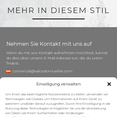
MEHR IN DIESEM STIL
Nehmen Sie Kontakt mit uns auf
Wenn du mit uns Kontakt aufnehmen möchtest, kannst
du dies über unsere E-Mail-Adresse tun, die du unten
findest.
comercial@salcedomueble.com
distribucion@salcedomueble.com
Einwilligung verwalten
C/ Arturo San Juan, 1 – Viana, Navarra (31230)
Um Ihnen das bestmögliche Nutzererlebnis zu bieten, verwenden wir
Instagram
Technologien wie Cookies, um Informationen auf Ihrem Gerät zu
speichern und/oder darauf zuzugreifen. Durch Ihre Einwilligung in die
Rechtlicher Hinweis
Nutzung dieser Technologien ermöglichen Sie uns die Verarbeitung
von Daten wie Ihrem Surfverhalten oder eindeutigen
Datenschutzerklärung