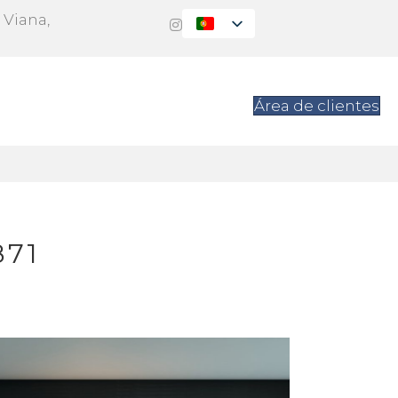
 Viana,
s
Contacto
Área de clientes
871