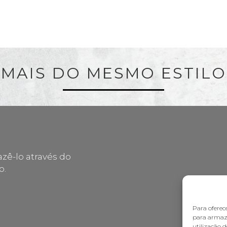
MAIS DO MESMO ESTILO
zê-lo através do
o.
Para oferec
para armaze
utilização 