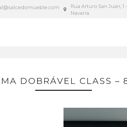
Rua Arturo San Juan, 1 -
al@salcedomueble.com
Navarra
rato
Configurador
Social
Notícias
Instruçõe
MA DOBRÁVEL CLASS – 