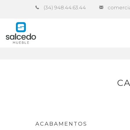
(34) 948.44.63.44
comerci
Empresa
Catálogos
Cont
CA
ACABAMENTOS