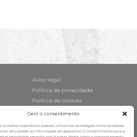
Aviso legal
Política de privacidade
Política de cookies
Cuidar do seu móvel
Gerir o consentimento
Subsídios
er a melhor experiência possível, utilizamos tecnologias como os cookies
nar e/ou aceder às informações do dispositivo. O consentimento para a
destas tecnologias permitir-nos-á tratar dados como o comportamento