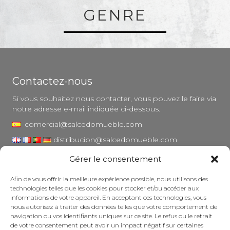
GENRE
Contactez-nous
Si vous souhaitez nous contacter, vous pouvez le faire via
notre adresse e-mail indiquée ci-dessous.
comercial@salcedomueble.com
distribucion@salcedomueble.com
Gérer le consentement
1, rue Arturo San Juan - Viana, Navarre (31230)
Instagram
Afin de vous offrir la meilleure expérience possible, nous utilisons des
technologies telles que les cookies pour stocker et/ou accéder aux
Mentions légales
informations de votre appareil. En acceptant ces technologies, vous
nous autorisez à traiter des données telles que votre comportement de
Politique de confidentialité
navigation ou vos identifiants uniques sur ce site. Le refus ou le retrait
Politique en matière de cookies
de votre consentement peut avoir un impact négatif sur certaines