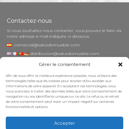
Contactez-nous
Si vous souhaitez nous contacter, vous pouvez le faire via
notre adresse e-mail indiquée ci-dessous.
comercial@salcedomueble.com
distribucion@salcedomueble.com
Gérer le consentement
1, rue Arturo San Juan - Viana, Navarre (31230)
Instagram
Afin de vous offrir la meilleure expérience possible, nous utilisons des
technologies telles que les cookies pour stocker et/ou accéder aux
Mentions légales
informations de votre appareil. En acceptant ces technologies, vous
nous autorisez à traiter des données telles que votre comportement de
Politique de confidentialité
navigation ou vos identifiants uniques sur ce site. Le refus ou le retrait
Politique en matière de cookies
de votre consentement peut avoir un impact négatif sur certaines
fonctionnalités et options.
Entretenir votre meuble
Subventions
Accepter