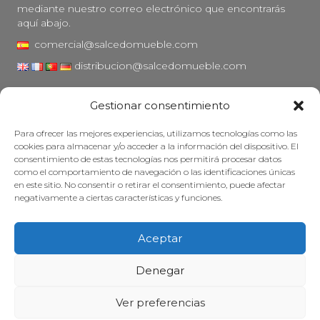
mediante nuestro correo electrónico que encontrarás
aquí abajo.
comercial@salcedomueble.com
distribucion@salcedomueble.com
C/ Arturo San Juan, 1 - Viana, Navarra (31230)
Gestionar consentimiento
Instagram
Para ofrecer las mejores experiencias, utilizamos tecnologías como las
Aviso legal
cookies para almacenar y/o acceder a la información del dispositivo. El
consentimiento de estas tecnologías nos permitirá procesar datos
Política de privacidad
como el comportamiento de navegación o las identificaciones únicas
Política de cookies
en este sitio. No consentir o retirar el consentimiento, puede afectar
negativamente a ciertas características y funciones.
Mantener su mueble
Subvenciones
Aceptar
© 2026 - Salcedo Mueble. Todos los derechos reservados.
Denegar
Ver preferencias
Web desarrollada, posicionada y mantenida con mucha cafeína por
Treze Ideas