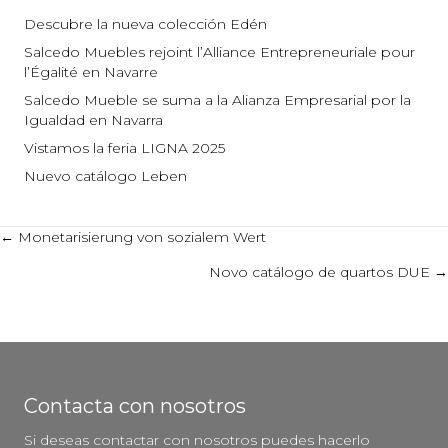
Descubre la nueva colección Edén
Salcedo Muebles rejoint l’Alliance Entrepreneuriale pour
l’Égalité en Navarre
Salcedo Mueble se suma a la Alianza Empresarial por la
Igualdad en Navarra
Vistamos la feria LIGNA 2025
Nuevo catálogo Leben
Posts
← Monetarisierung von sozialem Wert
Novo catálogo de quartos DUE →
navigation
Contacta con nosotros
Si deseas contactar con nosotros puedes hacerlo