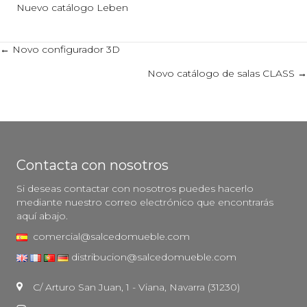
Nuevo catálogo Leben
Posts
← Novo configurador 3D
Novo catálogo de salas CLASS →
navigation
Contacta con nosotros
Si deseas contactar con nosotros puedes hacerlo
mediante nuestro correo electrónico que encontrarás
aquí abajo.
comercial@salcedomueble.com
distribucion@salcedomueble.com
C/ Arturo San Juan, 1 - Viana, Navarra (31230)