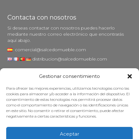
Contacta con nosotros
Si deseas contactar con nosotros puedes hacerlo
mediante nuestro correo electrónico que encontrarás
aquí abajo.
comercial@salcedomueble.com
distribucion@salcedomueble.com
C/ Arturo San Juan, 1 - Viana, Navarra (31230)
Gestionar consentimiento
Instagram
Para ofrecer las mejores experiencias, utilizamos tecnologías como las
Aviso legal
cookies para almacenar y/o acceder a la información del dispositivo. El
consentimiento de estas tecnologías nos permitirá procesar datos
Política de privacidad
como el comportamiento de navegación o las identificaciones únicas
Política de cookies
en este sitio. No consentir o retirar el consentimiento, puede afectar
negativamente a ciertas características y funciones.
Mantener su mueble
Subvenciones
Aceptar