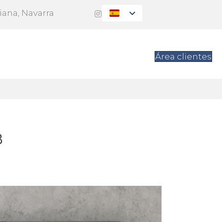
Viana, Navarra
es
Contacto
Área clientes
B