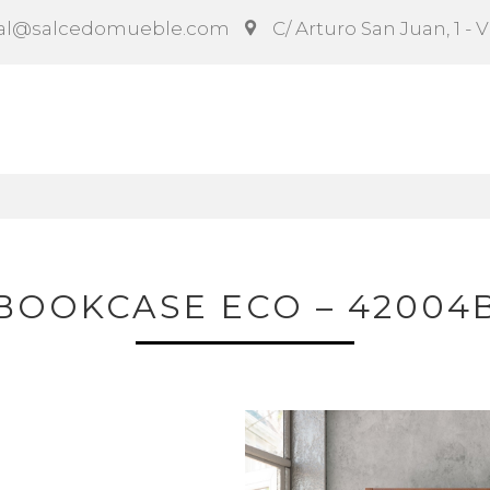
al@salcedomueble.com
C/ Arturo San Juan, 1 - 
ct
Configurador
Social
Noticias
Instruccion
BOOKCASE ECO – 42004