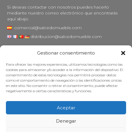
Si deseas contactar con nosotros puedes hacerlo
mediante nuestro correo electrónico que encontrarás
aquí abajo.
comercial@salcedomueble.com
distribucion@salcedomueble.com
C/ Arturo San Juan, 1 - Viana, Navarra (31230)
Gestionar consentimiento
Instagram
Para ofrecer las mejores experiencias, utilizamos tecnologías como las
Aviso legal
cookies para almacenar y/o acceder a la información del dispositivo. El
consentimiento de estas tecnologías nos permitirá procesar datos
Política de privacidad
como el comportamiento de navegación o las identificaciones únicas
Política de cookies
en este sitio. No consentir o retirar el consentimiento, puede afectar
negativamente a ciertas características y funciones.
Mantener su mueble
Subvenciones
Aceptar
© 2026 - Salcedo Mueble. Todos los derechos reservados.
Denegar