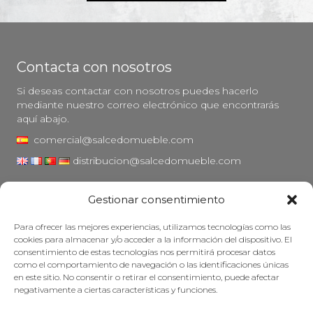
Contacta con nosotros
Si deseas contactar con nosotros puedes hacerlo
mediante nuestro correo electrónico que encontrarás
aquí abajo.
comercial@salcedomueble.com
distribucion@salcedomueble.com
C/ Arturo San Juan, 1 - Viana, Navarra (31230)
Gestionar consentimiento
Instagram
Para ofrecer las mejores experiencias, utilizamos tecnologías como las
Aviso legal
cookies para almacenar y/o acceder a la información del dispositivo. El
consentimiento de estas tecnologías nos permitirá procesar datos
Política de privacidad
como el comportamiento de navegación o las identificaciones únicas
Política de cookies
en este sitio. No consentir o retirar el consentimiento, puede afectar
negativamente a ciertas características y funciones.
Mantener su mueble