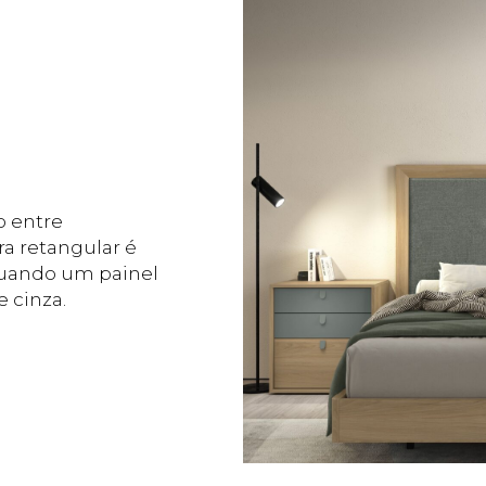
o entre
a retangular é
tuando um painel
 cinza.