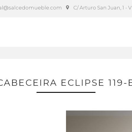
al@salcedomueble.com
C/ Arturo San Juan, 1 - 
ct
Configurador
Social
Noticias
Instruccion
CABECEIRA ECLIPSE 119-