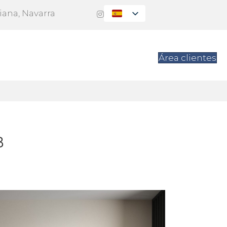
Viana, Navarra
es
Contacto
Área clientes
B