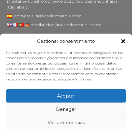
mediante nuestro correo electrónico que encontrarás
aquí abajo.
comercial@salcedomueble.com
distribucion@salcedomueble.com
C/ Arturo San Juan, 1 - Viana, Navarra (31230)
Gestionar consentimiento
Instagram
Para ofrecer las mejores experiencias, utilizamos tecnologías como las
Aviso legal
cookies para almacenar y/o acceder a la información del dispositivo. El
consentimiento de estas tecnologías nos permitirá procesar datos
Política de privacidad
como el comportamiento de navegación o las identificaciones únicas
Política de cookies
en este sitio. No consentir o retirar el consentimiento, puede afectar
negativamente a ciertas características y funciones.
Mantener su mueble
Subvenciones
Aceptar
© 2026 - Salcedo Mueble. Todos los derechos reservados.
Denegar
Ver preferencias
Web desarrollada, posicionada y mantenida con mucha cafeína por
Treze Ideas