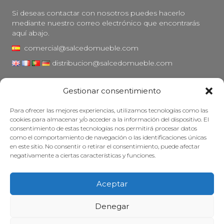
Si deseas contactar con nosotros puedes hacerlo
mediante nuestro correo electrónico que encontrarás
aquí abajo.
comercial@salcedomueble.com
distribucion@salcedomueble.com
C/ Arturo San Juan, 1 - Viana, Navarra (31230)
Gestionar consentimiento
Instagram
Para ofrecer las mejores experiencias, utilizamos tecnologías como las
Aviso legal
cookies para almacenar y/o acceder a la información del dispositivo. El
consentimiento de estas tecnologías nos permitirá procesar datos
Política de privacidad
como el comportamiento de navegación o las identificaciones únicas
Política de cookies
en este sitio. No consentir o retirar el consentimiento, puede afectar
negativamente a ciertas características y funciones.
Mantener su mueble
Subvenciones
Aceptar
© 2026 - Salcedo Mueble. Todos los derechos reservados.
Denegar