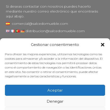
Si deseas contactar con nosotros puedes hacerlo
mediante nuestro correo electrónico que encontrarás
aquí abajo.
comercial@salcedomueble.com
distribucion@salcedomueble.com
C/ Arturo San Juan, 1 - Viana, Navarra (31230)
Gestionar consentimiento
Instagram
Para ofrecer las mejores experiencias, utilizamos tecnologías como las
Aviso legal
cookies para almacenar y/o acceder a la información del dispositivo. El
consentimiento de estas tecnologías nos permitirá procesar datos
Política de privacidad
como el comportamiento de navegación o las identificaciones únicas
Política de cookies
en este sitio. No consentir o retirar el consentimiento, puede afectar
negativamente a ciertas características y funciones.
Mantener su mueble
Subvenciones
Aceptar
© 2026 - Salcedo Mueble. Todos los derechos reservados.
Denegar