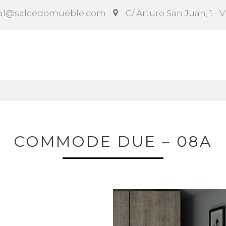
al@salcedomueble.com
C/ Arturo San Juan, 1 - 
ct
Configurador
Social
Noticias
Instruccion
COMMODE DUE – 08A