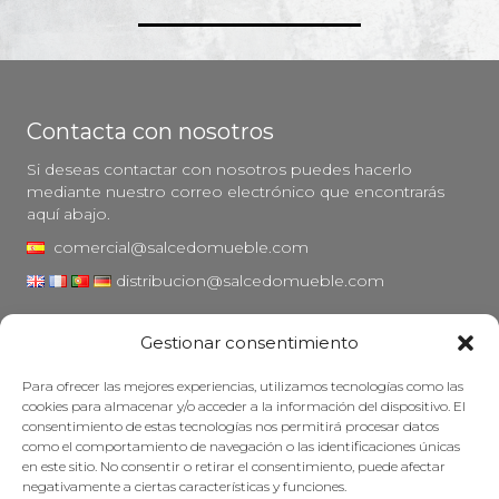
Contacta con nosotros
Si deseas contactar con nosotros puedes hacerlo
mediante nuestro correo electrónico que encontrarás
aquí abajo.
comercial@salcedomueble.com
distribucion@salcedomueble.com
C/ Arturo San Juan, 1 - Viana, Navarra (31230)
Gestionar consentimiento
Instagram
Para ofrecer las mejores experiencias, utilizamos tecnologías como las
Aviso legal
cookies para almacenar y/o acceder a la información del dispositivo. El
consentimiento de estas tecnologías nos permitirá procesar datos
Política de privacidad
como el comportamiento de navegación o las identificaciones únicas
Política de cookies
en este sitio. No consentir o retirar el consentimiento, puede afectar
negativamente a ciertas características y funciones.