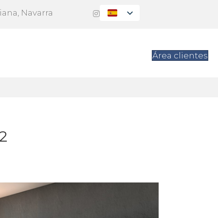
Viana, Navarra
es
Contacto
Área clientes
2