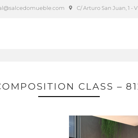
al@salcedomueble.com
C/ Arturo San Juan, 1 - 
ct
Configurador
Social
Noticias
Instruccion
COMPOSITION CLASS – 81