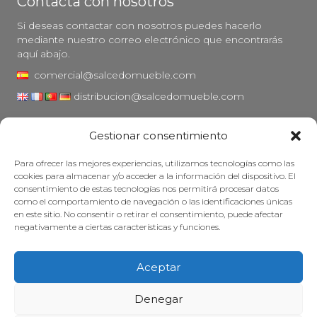
Contacta con nosotros
Si deseas contactar con nosotros puedes hacerlo
mediante nuestro correo electrónico que encontrarás
aquí abajo.
comercial@salcedomueble.com
distribucion@salcedomueble.com
C/ Arturo San Juan, 1 - Viana, Navarra (31230)
Gestionar consentimiento
Instagram
Para ofrecer las mejores experiencias, utilizamos tecnologías como las
Aviso legal
cookies para almacenar y/o acceder a la información del dispositivo. El
consentimiento de estas tecnologías nos permitirá procesar datos
Política de privacidad
como el comportamiento de navegación o las identificaciones únicas
Política de cookies
en este sitio. No consentir o retirar el consentimiento, puede afectar
negativamente a ciertas características y funciones.
Mantener su mueble
Subvenciones
Aceptar
© 2026 - Salcedo Mueble. Todos los derechos reservados.
Denegar