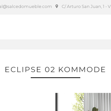
al@salcedomueble.com
C/ Arturo San Juan, 1 - 
ct
Configurador
Social
Noticias
Instruccion
ECLIPSE 02 KOMMODE