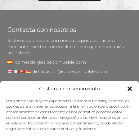
Contacta con nosotros
Si deseas contactar con nosotros puedes hacerlo
mediante nuestro correo electrónico que encontrarás
aquí abajo.
comercial@salcedomueble.com
distribucion@salcedomueble.com
C/ Arturo San Juan, 1 - Viana, Navarra (31230)
Gestionar consentimiento
Instagram
Para ofrecer las mejores experiencias, utilizamos tecnologías como las
Aviso legal
cookies para almacenar y/o acceder a la información del dispositivo. El
consentimiento de estas tecnologías nos permitirá procesar datos
Política de privacidad
como el comportamiento de navegación o las identificaciones únicas
Política de cookies
en este sitio. No consentir o retirar el consentimiento, puede afectar
negativamente a ciertas características y funciones.
Mantener su mueble