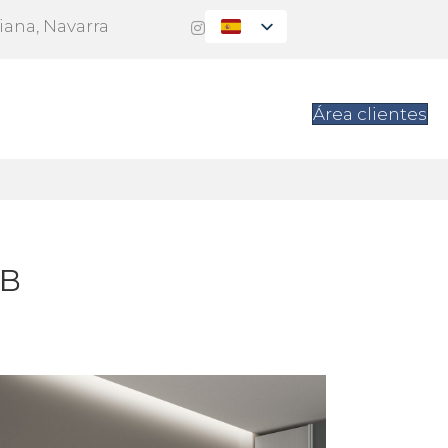
Viana, Navarra
es
Contacto
Área clientes
-B