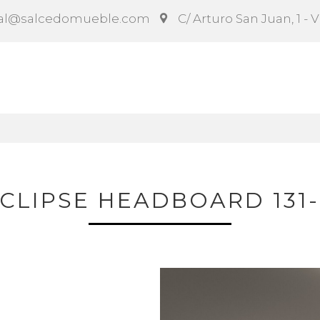
al@salcedomueble.com
C/ Arturo San Juan, 1 - 
ct
Configurador
Social
Noticias
Instruccion
CLIPSE HEADBOARD 131