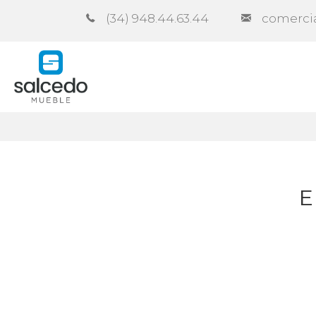
(34) 948.44.63.44
comerci
Empresa
Catálogos
Contra
E