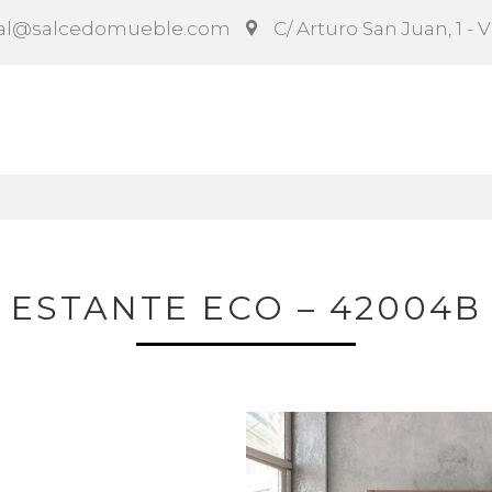
al@salcedomueble.com
C/ Arturo San Juan, 1 - 
ct
Configurador
Social
Noticias
Instruccion
ESTANTE ECO – 42004B