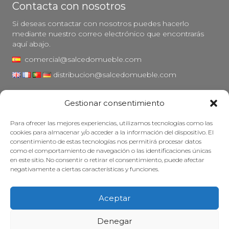
Contacta con nosotros
Si deseas contactar con nosotros puedes hacerlo
mediante nuestro correo electrónico que encontrarás
aquí abajo.
comercial@salcedomueble.com
distribucion@salcedomueble.com
C/ Arturo San Juan, 1 - Viana, Navarra (31230)
Gestionar consentimiento
Instagram
Para ofrecer las mejores experiencias, utilizamos tecnologías como las
Aviso legal
cookies para almacenar y/o acceder a la información del dispositivo. El
consentimiento de estas tecnologías nos permitirá procesar datos
Política de privacidad
como el comportamiento de navegación o las identificaciones únicas
Política de cookies
en este sitio. No consentir o retirar el consentimiento, puede afectar
negativamente a ciertas características y funciones.
Mantener su mueble
Subvenciones
Aceptar
© 2026 - Salcedo Mueble. Todos los derechos reservados.
Denegar