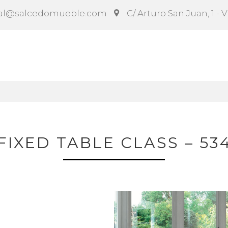
al@salcedomueble.com
C/ Arturo San Juan, 1 - 
ct
Configurador
Social
Noticias
Instruccion
FIXED TABLE CLASS – 53