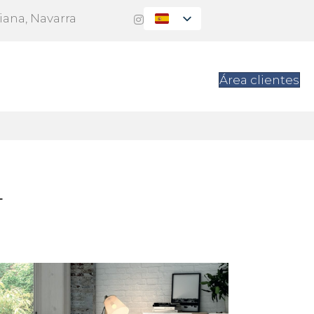
Viana, Navarra
es
Contacto
Área clientes
4