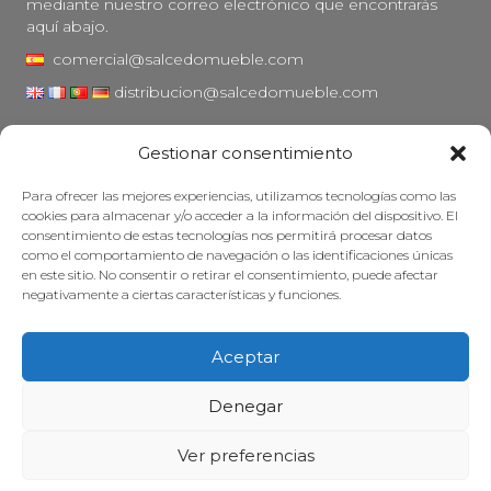
mediante nuestro correo electrónico que encontrarás
aquí abajo.
comercial@salcedomueble.com
distribucion@salcedomueble.com
C/ Arturo San Juan, 1 - Viana, Navarra (31230)
Gestionar consentimiento
Instagram
Para ofrecer las mejores experiencias, utilizamos tecnologías como las
Aviso legal
cookies para almacenar y/o acceder a la información del dispositivo. El
consentimiento de estas tecnologías nos permitirá procesar datos
Política de privacidad
como el comportamiento de navegación o las identificaciones únicas
Política de cookies
en este sitio. No consentir o retirar el consentimiento, puede afectar
negativamente a ciertas características y funciones.
Mantener su mueble
Subvenciones
Aceptar
© 2026 - Salcedo Mueble. Todos los derechos reservados.
Denegar
Ver preferencias
Web desarrollada, posicionada y mantenida con mucha cafeína por
Treze Ideas