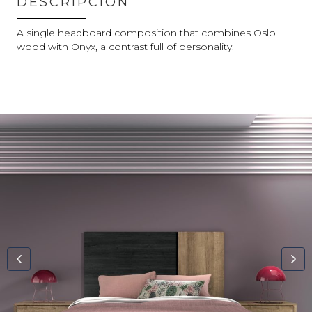
DESCRIPCIÓN
A single headboard composition that combines Oslo
wood with Onyx, a contrast full of personality.