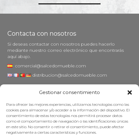
Contacta con nosotros
Si deseas contactar con nosotros puedes hacerlo
mediante nuestro correo electrónico que encontrarás
aquí abajo.
comercial@salcedomueble.com
distribucion@salcedomueble.com
C/ Arturo San Juan, 1 - Viana, Navarra (31230)
Gestionar consentimiento
Instagram
Para ofrecer las mejores experiencias, utilizamos tecnologías como las
Aviso legal
cookies para almacenar y/o acceder a la información del dispositivo. El
consentimiento de estas tecnologías nos permitirá procesar datos
Política de privacidad
como el comportamiento de navegación o las identificaciones únicas
Política de cookies
en este sitio. No consentir o retirar el consentimiento, puede afectar
negativamente a ciertas características y funciones.
Mantener su mueble