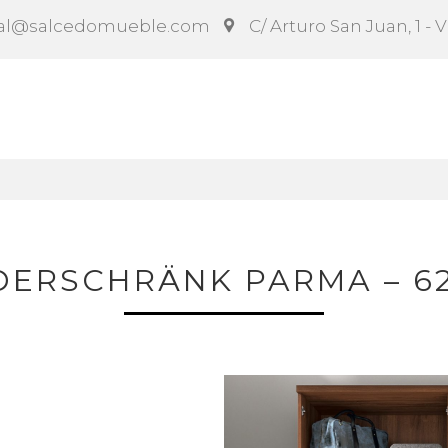
al@salcedomueble.com
C/ Arturo San Juan, 1 - 
ct
Configurador
Social
Noticias
Instruccion
DERSCHRÄNK PARMA – 6