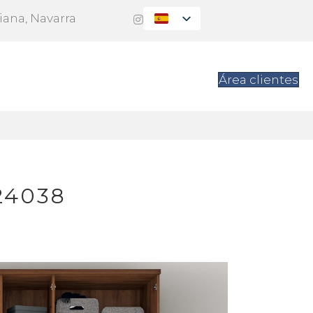
Viana, Navarra
es
Contacto
Área clientes
24038