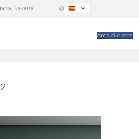
Viana, Navarra
es
Contacto
Área clientes
02