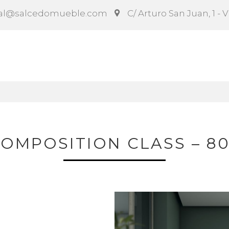
al@salcedomueble.com
C/ Arturo San Juan, 1 - 
ct
Configurador
Social
Noticias
Instruccion
OMPOSITION CLASS – 8