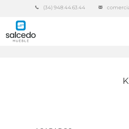
(34) 948.44.63.44
comerci
Empresa
Catálogos
Contra
K