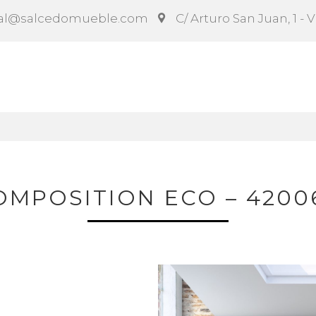
al@salcedomueble.com
C/ Arturo San Juan, 1 - 
ct
Configurador
Social
Noticias
Instruccion
OMPOSITION ECO – 4200