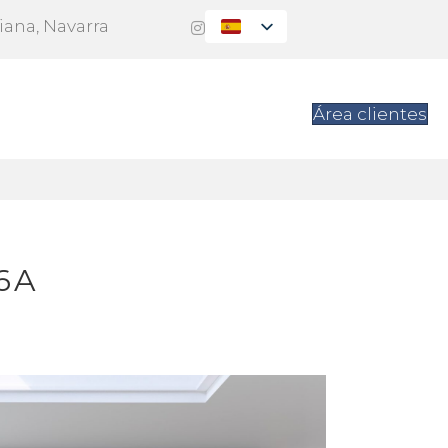
Viana, Navarra
es
Contacto
Área clientes
6A