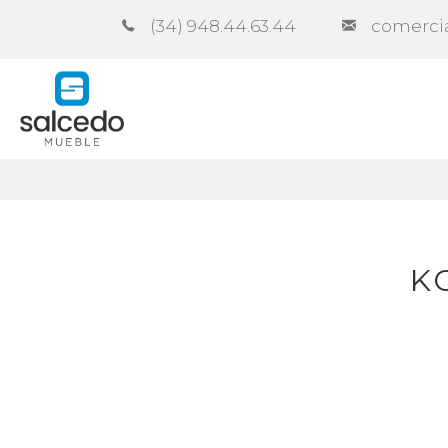
(34) 948.44.63.44
comerci
Empresa
Catálogos
Contra
K