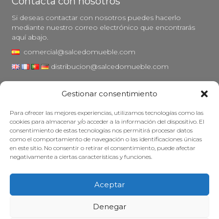
Contacta con nosotros
Si deseas contactar con nosotros puedes hacerlo
mediante nuestro correo electrónico que encontrarás
aquí abajo.
comercial@salcedomueble.com
distribucion@salcedomueble.com
C/ Arturo San Juan, 1 - Viana, Navarra (31230)
Gestionar consentimiento
Instagram
Para ofrecer las mejores experiencias, utilizamos tecnologías como las
Aviso legal
cookies para almacenar y/o acceder a la información del dispositivo. El
consentimiento de estas tecnologías nos permitirá procesar datos
Política de privacidad
como el comportamiento de navegación o las identificaciones únicas
Política de cookies
en este sitio. No consentir o retirar el consentimiento, puede afectar
negativamente a ciertas características y funciones.
Mantener su mueble
Subvenciones
Aceptar
© 2026 - Salcedo Mueble. Todos los derechos reservados.
Denegar