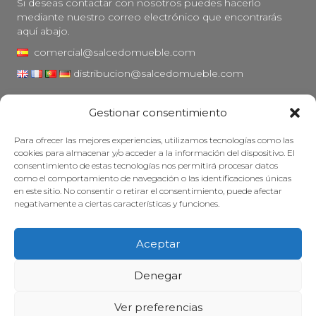
Si deseas contactar con nosotros puedes hacerlo
mediante nuestro correo electrónico que encontrarás
aquí abajo.
comercial@salcedomueble.com
distribucion@salcedomueble.com
C/ Arturo San Juan, 1 - Viana, Navarra (31230)
Gestionar consentimiento
Instagram
Para ofrecer las mejores experiencias, utilizamos tecnologías como las
Aviso legal
cookies para almacenar y/o acceder a la información del dispositivo. El
consentimiento de estas tecnologías nos permitirá procesar datos
Política de privacidad
como el comportamiento de navegación o las identificaciones únicas
Política de cookies
en este sitio. No consentir o retirar el consentimiento, puede afectar
negativamente a ciertas características y funciones.
Mantener su mueble
Subvenciones
Aceptar
© 2026 - Salcedo Mueble. Todos los derechos reservados.
Denegar
Ver preferencias
Web desarrollada, posicionada y mantenida con mucha cafeína por