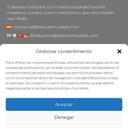
Si deseas contactar con nosotros puedes hacerlo
mediante nuestro correo electrónico que encontrarás
aquí abajo.
comercial@salcedomueble.com
distribucion@salcedomueble.com
C/ Arturo San Juan, 1 - Viana, Navarra (31230)
Gestionar consentimiento
Instagram
Para ofrecer las mejores experiencias, utilizamos tecnologías como las
Aviso legal
cookies para almacenar y/o acceder a la información del dispositivo. El
consentimiento de estas tecnologías nos permitirá procesar datos
Política de privacidad
como el comportamiento de navegación o las identificaciones únicas
Política de cookies
en este sitio. No consentir o retirar el consentimiento, puede afectar
negativamente a ciertas características y funciones.
Mantener su mueble
Subvenciones
Aceptar
© 2026 - Salcedo Mueble. Todos los derechos reservados.
Denegar