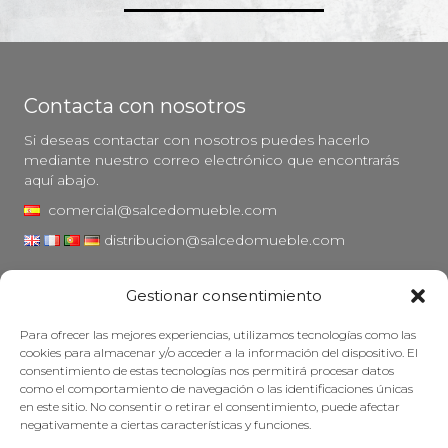
Contacta con nosotros
Si deseas contactar con nosotros puedes hacerlo
mediante nuestro correo electrónico que encontrarás
aquí abajo.
comercial@salcedomueble.com
distribucion@salcedomueble.com
C/ Arturo San Juan, 1 - Viana, Navarra (31230)
Gestionar consentimiento
Instagram
Para ofrecer las mejores experiencias, utilizamos tecnologías como las
Aviso legal
cookies para almacenar y/o acceder a la información del dispositivo. El
consentimiento de estas tecnologías nos permitirá procesar datos
Política de privacidad
como el comportamiento de navegación o las identificaciones únicas
Política de cookies
en este sitio. No consentir o retirar el consentimiento, puede afectar
negativamente a ciertas características y funciones.
Mantener su mueble