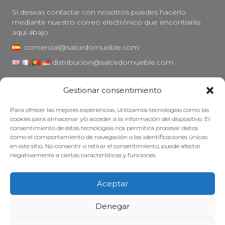
Si deseas contactar con nosotros puedes hacerlo
mediante nuestro correo electrónico que encontrarás
aquí abajo.
comercial@salcedomueble.com
distribucion@salcedomueble.com
C/ Arturo San Juan, 1 - Viana, Navarra (31230)
Gestionar consentimiento
Instagram
Para ofrecer las mejores experiencias, utilizamos tecnologías como las
Aviso legal
cookies para almacenar y/o acceder a la información del dispositivo. El
consentimiento de estas tecnologías nos permitirá procesar datos
Política de privacidad
como el comportamiento de navegación o las identificaciones únicas
Política de cookies
en este sitio. No consentir o retirar el consentimiento, puede afectar
negativamente a ciertas características y funciones.
Mantener su mueble
Subvenciones
Aceptar
© 2026 - Salcedo Mueble. Todos los derechos reservados.
Denegar