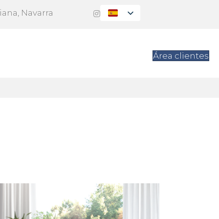
Viana, Navarra
es
Contacto
Área clientes
E