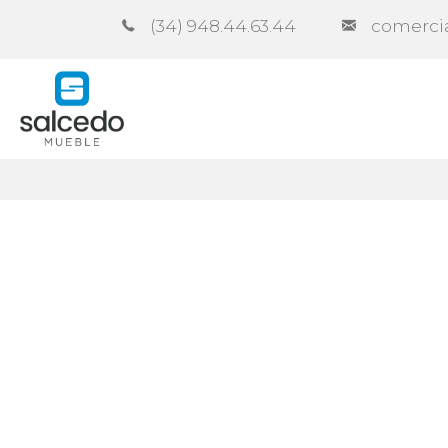
(34) 948.44.63.44
comerci
Empresa
Catálogos
Contra