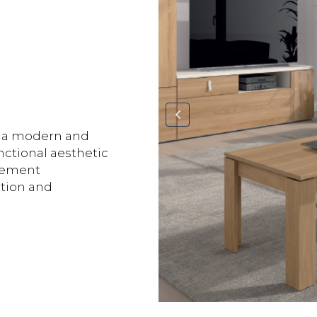
ng a modern and
nctional aesthetic
plement
tion and