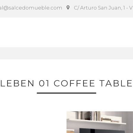
al@salcedomueble.com
C/ Arturo San Juan, 1 - 
ct
Configurador
Social
Noticias
Instruccion
LEBEN 01 COFFEE TABL