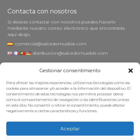
Contacta con nosotros
Si deseas contactar con nosotros puedes hacerlo
mediante nuestro correo electrónico que encontrarás
aquí abajo.
comercial@salcedomueble.com
distribucion@salcedomueble.com
C/ Arturo San Juan, 1 - Viana, Navarra (31230)
Gestionar consentimiento
Instagram
Para ofrecer las mejores experiencias, utilizamos tecnologías como las
Aviso legal
cookies para almacenar y/o acceder a la información del dispositivo. El
consentimiento de estas tecnologías nos permitirá procesar datos
Política de privacidad
como el comportamiento de navegación o las identificaciones únicas
Política de cookies
en este sitio. No consentir o retirar el consentimiento, puede afectar
negativamente a ciertas características y funciones.
Mantener su mueble
Subvenciones
Aceptar
© 2026 - Salcedo Mueble. Todos los derechos reservados.