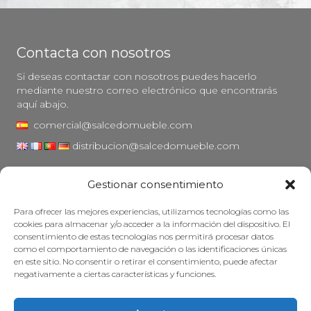
Contacta con nosotros
Si deseas contactar con nosotros puedes hacerlo
mediante nuestro correo electrónico que encontrarás
aquí abajo.
comercial@salcedomueble.com
distribucion@salcedomueble.com
C/ Arturo San Juan, 1 - Viana, Navarra (31230)
Gestionar consentimiento
Instagram
Para ofrecer las mejores experiencias, utilizamos tecnologías como las
Aviso legal
cookies para almacenar y/o acceder a la información del dispositivo. El
consentimiento de estas tecnologías nos permitirá procesar datos
Política de privacidad
como el comportamiento de navegación o las identificaciones únicas
Política de cookies
en este sitio. No consentir o retirar el consentimiento, puede afectar
negativamente a ciertas características y funciones.
Mantener su mueble
Subvenciones