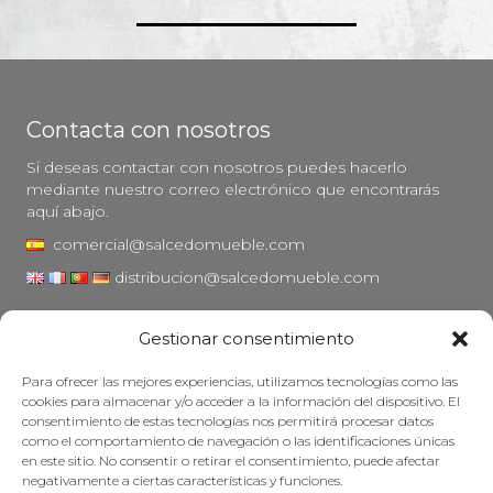
Contacta con nosotros
Si deseas contactar con nosotros puedes hacerlo
mediante nuestro correo electrónico que encontrarás
aquí abajo.
comercial@salcedomueble.com
distribucion@salcedomueble.com
C/ Arturo San Juan, 1 - Viana, Navarra (31230)
Gestionar consentimiento
Instagram
Para ofrecer las mejores experiencias, utilizamos tecnologías como las
Aviso legal
cookies para almacenar y/o acceder a la información del dispositivo. El
consentimiento de estas tecnologías nos permitirá procesar datos
Política de privacidad
como el comportamiento de navegación o las identificaciones únicas
Política de cookies
en este sitio. No consentir o retirar el consentimiento, puede afectar
negativamente a ciertas características y funciones.