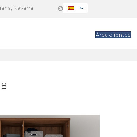
Viana, Navarra
es
Contacto
Área clientes
38