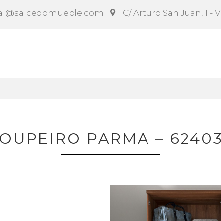
al@salcedomueble.com
C/ Arturo San Juan, 1 - 
ct
Configurador
Social
Noticias
Instruccion
OUPEIRO PARMA – 6240