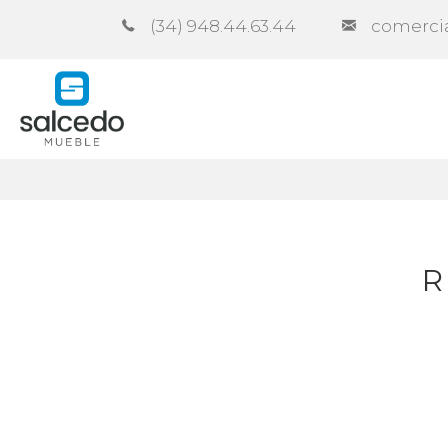
(34) 948.44.63.44
comerci
Empresa
Catálogos
Contra
R