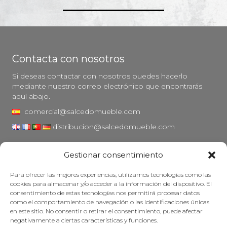
Contacta con nosotros
Si deseas contactar con nosotros puedes hacerlo
mediante nuestro correo electrónico que encontrarás
aquí abajo.
comercial@salcedomueble.com
distribucion@salcedomueble.com
C/ Arturo San Juan, 1 - Viana, Navarra (31230)
Gestionar consentimiento
Instagram
Para ofrecer las mejores experiencias, utilizamos tecnologías como las
Aviso legal
cookies para almacenar y/o acceder a la información del dispositivo. El
consentimiento de estas tecnologías nos permitirá procesar datos
Política de privacidad
como el comportamiento de navegación o las identificaciones únicas
Política de cookies
en este sitio. No consentir o retirar el consentimiento, puede afectar
negativamente a ciertas características y funciones.
Mantener su mueble