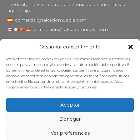
mediante nuestro correo electrónico que encontrarás
aquí abajo.
comercial@salcedomueble.com
distribucion@salcedomueble.com
C/ Arturo San Juan, 1 - Viana, Navarra (31230)
Gestionar consentimiento
Instagram
Para ofrecer las mejores experiencias, utilizamos tecnologías como las
Aviso legal
cookies para almacenar y/o acceder a la información del dispositivo. El
consentimiento de estas tecnologías nos permitirá procesar datos
Política de privacidad
como el comportamiento de navegación o las identificaciones únicas
Política de cookies
en este sitio. No consentir o retirar el consentimiento, puede afectar
negativamente a ciertas características y funciones.
Mantener su mueble
Subvenciones
Aceptar
© 2026 - Salcedo Mueble. Todos los derechos reservados.
Denegar
Ver preferencias
Web desarrollada, posicionada y mantenida con mucha cafeína por
Treze Ideas