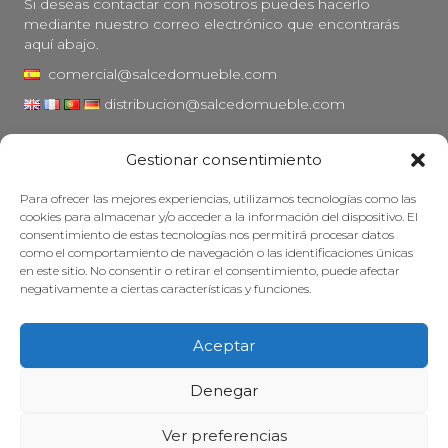
Si deseas contactar con nosotros puedes hacerlo
mediante nuestro correo electrónico que encontrarás
aquí abajo.
comercial@salcedomueble.com
distribucion@salcedomueble.com
C/ Arturo San Juan, 1 - Viana, Navarra (31230)
Gestionar consentimiento
Instagram
Para ofrecer las mejores experiencias, utilizamos tecnologías como las
Aviso legal
cookies para almacenar y/o acceder a la información del dispositivo. El
consentimiento de estas tecnologías nos permitirá procesar datos
Política de privacidad
como el comportamiento de navegación o las identificaciones únicas
Política de cookies
en este sitio. No consentir o retirar el consentimiento, puede afectar
negativamente a ciertas características y funciones.
Mantener su mueble
Subvenciones
Aceptar
© 2026 - Salcedo Mueble. Todos los derechos reservados.
Denegar
Ver preferencias
Web desarrollada, posicionada y mantenida con mucha cafeína por